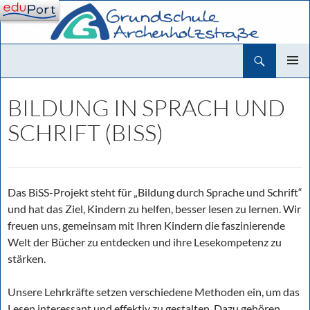
Zum
Inhalt
springen
Suchen
Grundschule Archenholzstraße
PRIMÄR
MENÜ
BILDUNG IN SPRACH UND
SCHRIFT (BISS)
Das BiSS-Projekt steht für „Bildung durch Sprache und Schrift“
und hat das Ziel, Kindern zu helfen, besser lesen zu lernen. Wir
freuen uns, gemeinsam mit Ihren Kindern die faszinierende
Welt der Bücher zu entdecken und ihre Lesekompetenz zu
stärken.
Unsere Lehrkräfte setzen verschiedene Methoden ein, um das
Lesen interessant und effektiv zu gestalten. Dazu gehören