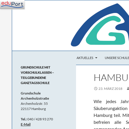
Zum
Inhalt
springen
Suchen
Grundschule Archenholzstraße
AKTUELLES
UNSERE SCHUL
Teilgebundene
GRUNDSCHULE MIT
Ganztagsgrundschule mit Vorschule
VORSCHULKLASSEN –
HAMBU
TEILGEBUNDENE
GANZTAGSSCHULE
23. MÄRZ 2018
Grundschule
Archenholzstraße
Wie jedes Jah
Archenholzstr. 55
Säuberungaktion 
22117 Hamburg
Hamburg teil. Mi
Tel.:
040 / 428 93 270
befreien alle 
E-Mail
angrenzenden Are