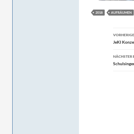
2018
AUFRÄUMEN
Beitr
VORHERIGE
JeKI Konze
NÄCHSTER 
Schulsinge