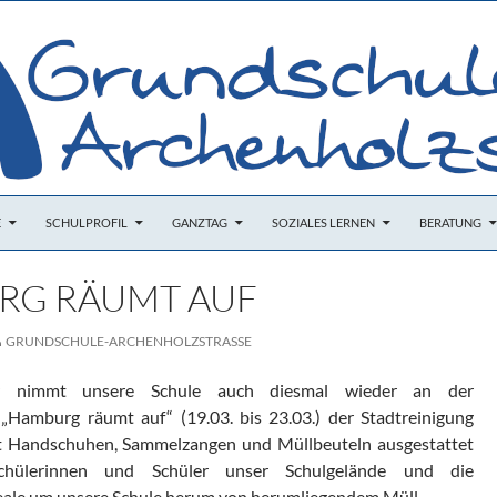
E
SCHULPROFIL
GANZTAG
SOZIALES LERNEN
BERATUNG
RG RÄUMT AUF
GRUNDSCHULE-ARCHENHOLZSTRASSE
r nimmt unsere Schule auch diesmal wieder an der
„Hamburg räumt auf“ (19.03. bis 23.03.) der Stadtreinigung
t Handschuhen, Sammelzangen und Müllbeuteln ausgestattet
Schülerinnen und Schüler unser Schulgelände und die
ale um unsere Schule herum von herumliegendem Müll.