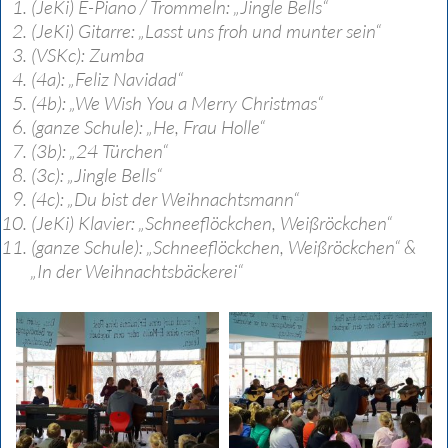
(JeKi) E-Piano / Trommeln: „Jingle Bells“
(JeKi) Gitarre: „Lasst uns froh und munter sein“
(VSKc): Zumba
(4a): „Feliz Navidad“
(4b): „We Wish You a Merry Christmas“
(ganze Schule): „He, Frau Holle“
(3b): „24 Türchen“
(3c): „Jingle Bells“
(4c): „Du bist der Weihnachtsmann“
(JeKi) Klavier: „Schneeflöckchen, Weißröckchen“
(ganze Schule): „Schneeflöckchen, Weißröckchen“ &
„In der Weihnachtsbäckerei“