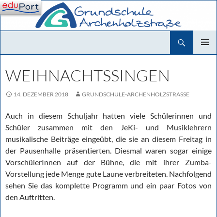
Zum
Inhalt
springen
Suchen
Grundschule Archenholzstraße
PRIMÄR
MENÜ
WEIHNACHTSSINGEN
14. DEZEMBER 2018
GRUNDSCHULE-ARCHENHOLZSTRASSE
Auch in diesem Schuljahr hatten viele Schülerinnen und
Schüler zusammen mit den JeKi- und Musiklehrern
musikalische Beiträge eingeübt, die sie an diesem Freitag in
der Pausenhalle präsentierten. Diesmal waren sogar einige
VorschülerInnen auf der Bühne, die mit ihrer Zumba-
Vorstellung jede Menge gute Laune verbreiteten. Nachfolgend
sehen Sie das komplette Programm und ein paar Fotos von
den Auftritten.