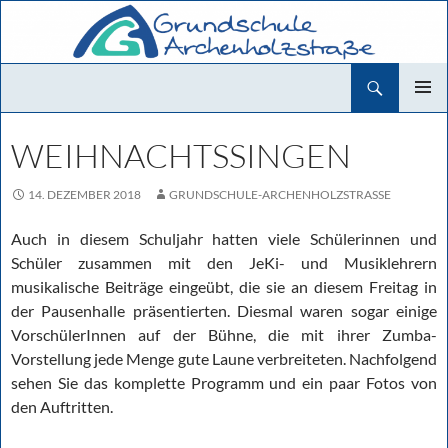
Zum
Inhalt
springen
Suchen
Grundschule Archenholzstraße
PRIMÄR
MENÜ
WEIHNACHTSSINGEN
14. DEZEMBER 2018
GRUNDSCHULE-ARCHENHOLZSTRASSE
Auch in diesem Schuljahr hatten viele Schülerinnen und
Schüler zusammen mit den JeKi- und Musiklehrern
musikalische Beiträge eingeübt, die sie an diesem Freitag in
der Pausenhalle präsentierten. Diesmal waren sogar einige
VorschülerInnen auf der Bühne, die mit ihrer Zumba-
Vorstellung jede Menge gute Laune verbreiteten. Nachfolgend
sehen Sie das komplette Programm und ein paar Fotos von
den Auftritten.