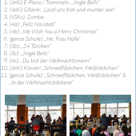
(JeKi) E-Piano / Trommeln: „Jingle Bells“
(JeKi) Gitarre: „Lasst uns froh und munter sein“
(VSKc): Zumba
(4a): „Feliz Navidad“
(4b): „We Wish You a Merry Christmas“
(ganze Schule): „He, Frau Holle“
(3b): „24 Türchen“
(3c): „Jingle Bells“
(4c): „Du bist der Weihnachtsmann“
(JeKi) Klavier: „Schneeflöckchen, Weißröckchen“
(ganze Schule): „Schneeflöckchen, Weißröckchen“ &
„In der Weihnachtsbäckerei“