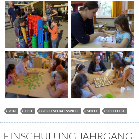
2016
FEST
GESELLSCHAFTSSPIELE
SPIELE
SPIELEFEST
EINSCHULUNG JAHRGANG