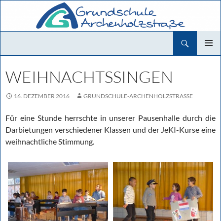
Zum
Inhalt
springen
Suchen
Grundschule Archenholzstraße
PRIMÄR
MENÜ
WEIHNACHTSSINGEN
16. DEZEMBER 2016
GRUNDSCHULE-ARCHENHOLZSTRASSE
Für eine Stunde herrschte in unserer Pausenhalle durch die
Darbietungen verschiedener Klassen und der JeKI-Kurse eine
weihnachtliche Stimmung.